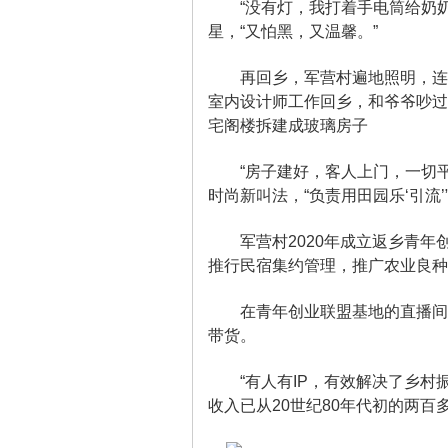
“没有灯，我打着手电筒给奶奶
星，“又怕黑，又温馨。”
同
再回乡，军营村遍地照明，连古
室内设计师工作回乡，和爷爷吵过
宅阁楼拆建成玻璃房子
“房子建好，客人上门，一切平
时尚新叫法，“负责用田园乐‘引流’
军营村2020年成立返乡青年
安
推行民宿集约管理，推广农业良种
在青年创业联盟基地的直播间里
带货。
“有人有IP，有效解决了乡村振
收入已从20世纪80年代初的两百多
军