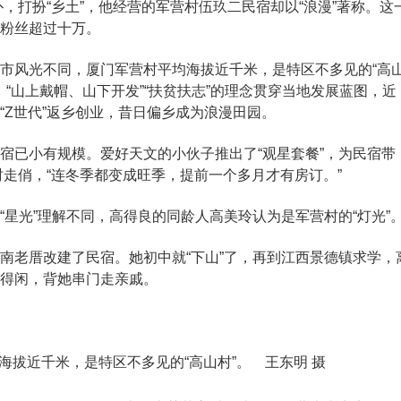
，打扮“乡土”，他经营的军营村伍玖二民宿却以“浪漫”著称。这
，粉丝超过十万。
风光不同，厦门军营村平均海拔近千米，是特区不多见的“高
，“山上戴帽、山下开发”“扶贫扶志”的理念贯穿当地发展蓝图，近
“Z世代”返乡创业，昔日偏乡成为浪漫田园。
已小有规模。爱好天文的小伙子推出了“观星套餐”，为民宿带
一时走俏，“连冬季都变成旺季，提前一个多月才有房订。”
光”理解不同，高得良的同龄人高美玲认为是军营村的“灯光”
老厝改建了民宿。她初中就“下山”了，再到江西景德镇求学，
上得闲，背她串门走亲戚。
海拔近千米，是特区不多见的“高山村”。 王东明 摄