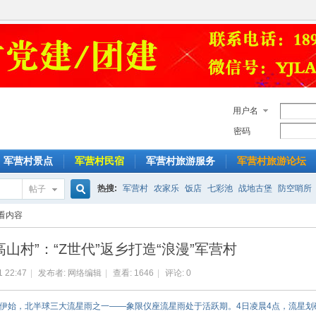
用户名
密码
军营村景点
军营村民宿
军营村旅游服务
军营村旅游论坛
热搜:
军营村
农家乐
饭店
七彩池
战地古堡
防空哨所
帖子
搜
看内容
乡村旅游
一日游
山村”：“Z世代”返乡打造“浪漫”军营村
索
1 22:47
|
发布者:
网络编辑
|
查看:
1646
|
评论: 0
新年伊始，北半球三大流星雨之一——象限仪座流星雨处于活跃期。4日凌晨4点，流星划