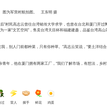
图为军营村航拍图。 王东明 摄
0后”村民高志云曾往台湾铭传大学求学，也曾在台北和厦门开过
为一家“文艺空间”，售卖台湾天目杯和福建建盏，品鉴台湾高山
，别人门前都种菜，只有你种草。”高志云笑说，“要土洋结合
青年，他在厦门拥有两家工厂，“我们了解市场，有想法，乡村
路过
雷人
握手
鲜花
鸡蛋