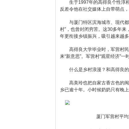
生于1997年的高得良个性淳朴
反差令他在社交媒体上自带萌点
与厦门特区滨海城市、现代都市
游
村”，也曾封闭穷苦。这30多年来
年更衔接乡镇振兴，吸引越来越多
高得良大学毕业时，军营村民宿
来“新意思”。军营村“观星经济”
什么是乡村浪漫？和高得良的“星
高美玲也把自家古香古色的闽南
网-
乡已逾十年。小时候奶奶只有晚
厦门军营村平均