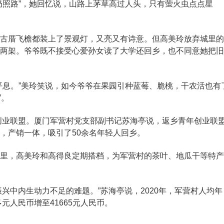
照路”，她回忆说，山路上茅草高过人头，只有萤火虫点点星
厝飞檐都装上了景观灯，又亮又有诗意。但高美玲放弃城里的
两架。爷爷既不接受心爱孙女读了大学还回乡，也不同意她把旧
息。”美玲笑说，如今爷爷在果园引种蓝莓、脆桃，干农活也有
”。
创业联盟。厦门军营村党支部副书记苏海亭说，返乡青年创业联
，产销一体，吸引了50余名年轻人回乡。
，高美玲和高得良定期搭档，为军营村的茶叶、地瓜干等特产
兴中内生动力不足的难题。”苏海亭说，2020年，军营村人均年
元人民币增至41665元人民币。