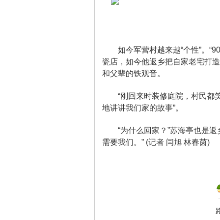
如今军营村越来越“个性”。“9
瓷店，如今他返乡把自家老宅打造
和父辈的铁观音。
“刚回来时装修庭院，村民都笑我
营
地讲讲我们家的故事”。
“为什么回家？”苏海亭也是返乡
需要我们。”
(记者 闫旭 林春茵)
村