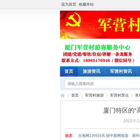
设为首页
收藏本站
首页
旅游资讯
军营村资讯
首页
军营村旅游
军营村景点
查
厦门特区的“高
2022-5-1
厦
›
›
›
›
摘要
: 台海网1月6日讯 据中新网报道 