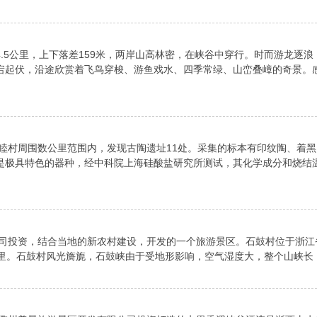
.5公里，上下落差159米，两岸山高林密，在峡谷中穿行。时而游龙逐浪
宕起伏，沿途欣赏着飞鸟穿梭、游鱼戏水、四季常绿、山峦叠嶂的奇景。
睦村周围数公里范围内，发现古陶遗址11处。采集的标本有印纹陶、着黑
是极具特色的器种，经中科院上海硅酸盐研究所测试，其化学成分和烧结
公司投资，结合当地的新农村建设，开发的一个旅游景区。石鼓村位于浙江
里。石鼓村风光旖旎，石鼓峡由于受地形影响，空气湿度大，整个山峡长 ..