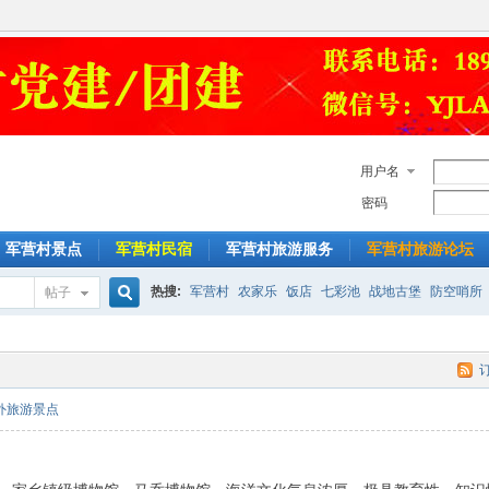
用户名
密码
军营村景点
军营村民宿
军营村旅游服务
军营村旅游论坛
热搜:
军营村
农家乐
饭店
七彩池
战地古堡
防空哨所
帖子
搜
乡村旅游
一日游
外旅游景点
索