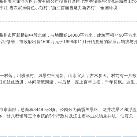
由衢州美景旅游景区开发有限公司投资打造的七里香溪峡谷漂流是浙西山水
 省农家乐特色示范村”,”浙江首届省魅力新农村”, “全国环境 ...
州市区新桥街中段北侧，占地面积14000平方米，建筑面积7490平方
修缮；市政府出资1600万元于1998年11月开始复建的家庙西轴线与
有一村落，叫横溪村。风景空气清新。山水宜人，古木参天。村前有一片数
光丝丝透进，林间清流潺潺，村后是一座上百年古松，千年樟枫。这里 ..
市东南部，总面积3449.5公顷。公园分为仙霞关景区、龙井坑景区和浮盖
、廿八都镇等三个乡镇的5个行政村及江山市林业总场龙井坑、仙霞关 ..