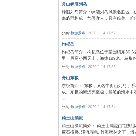
舟山嵊泗列岛
嵊泗列岛简介：嵊泗列岛风景名胜区，
岛屿群构成，气候宜人，具有礁美、滩
...
游
分类:
旅游景点
2020-1-14 17:57
枸杞岛
枸杞岛简介：枸杞岛位于菜园镇东30.
里，最高小西天山，海拔199米。岛形略
分类:
旅游景点
2020-1-14 17:55
舟山东极
东极简介： 东极，又名中街山列岛，系
网-
成。东极的海漂亮至极，碧澄的海水中
...
分类:
旅游景点
2020-1-14 17:54
药王山漂流
药王山漂流简介： 药王山漂流由“狂野激
巨石横卧, 溪流湍急, 竹海密林之下，瀑