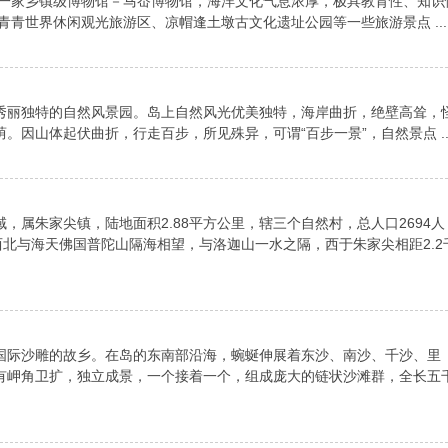
第一家乡镇级博物馆－马岙博物馆，海洋文化气息浓厚，极具教育性、知识
青青世界休闲观光旅游区、凉帽逢土墩古文化遗址公园等一些旅游景点 ...
秀丽独特的自然风景园。岛上自然风光优美独特，海岸曲折，绝壁高耸，
。因山体起伏曲折，行走百步，所见殊异，可谓“百步一景”，自然景点 ..
，属朱家尖镇，陆地面积2.88平方公里，辖三个自然村，总人口2694人
西北与海天佛国普陀山隔海相望，与洛迦山一水之隔，西于朱家尖相距2.2
国际沙雕的故乡。在岛的东南部沿海，蜿蜒伸展着东沙、南沙、千沙、里
有岬角卫扩，独立成景，一个接着一个，组成庞大的链状沙滩群，全长五