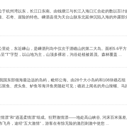
位于杭州湾以东，长江口东南。由钱塘江与长江入海口汇合处的数以百计
佳、石奇、崖险的特色。嵊泗县境为天台山脉东北延伸沉陷入海的外露部
6公里处，东近嵊山，是嵊泗列岛中仅次于泗礁山的第二大岛。面积5.6平方
呈"T"字型，以山地为主，山顶多裸岩，沟谷处植被甚茂。森林覆盖 ...
我国东部领海最边远的岛屿，毗邻公海。由28个大小岛屿和108块礁石组
石斑鱼、虎头鱼、鲈鱼等海洋鱼类随处可见；礁岩上闻名的舟山辣螺、马
情漂”和“逍遥柔情漂”组成。狂野激情漂——地处高山峡谷, 河床百米落差
布飞舟，途经“五大激情”，游客在有惊无险的激烈刺激中使您 ...