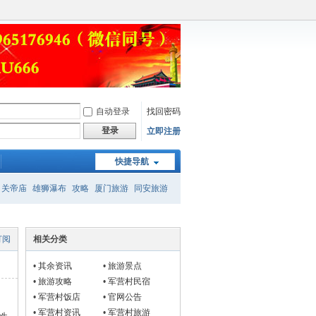
自动登录
找回密码
登录
立即注册
快捷导航
关帝庙
雄狮瀑布
攻略
厦门旅游
同安旅游
订阅
相关分类
•
其余资讯
•
旅游景点
•
旅游攻略
•
军营村民宿
•
军营村饭店
•
官网公告
•
军营村资讯
•
军营村旅游